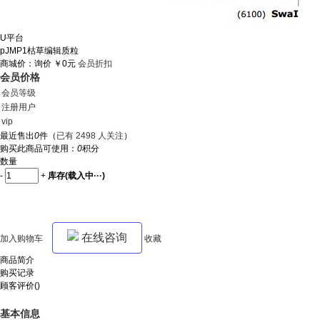
U平台
pJMP1枯草编辑质粒
商城价：
询价
￥0元
会员折扣
会员价格
会员等级
注册用户
vip
最近售出
0
件
（
已有 2498 人关注
）
购买此商品可使用：
0
积分
数量
-
+
库存(
载入中···
)
在线咨询
加入购物车
收藏
商品简介
购买记录
顾客评价()
基本信息