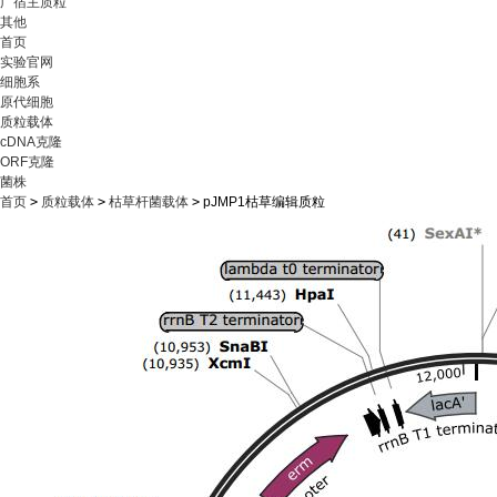
广宿主质粒
其他
首页
实验官网
细胞系
原代细胞
质粒载体
cDNA克隆
ORF克隆
菌株
首页
>
质粒载体
>
枯草杆菌载体
>
pJMP1枯草编辑质粒