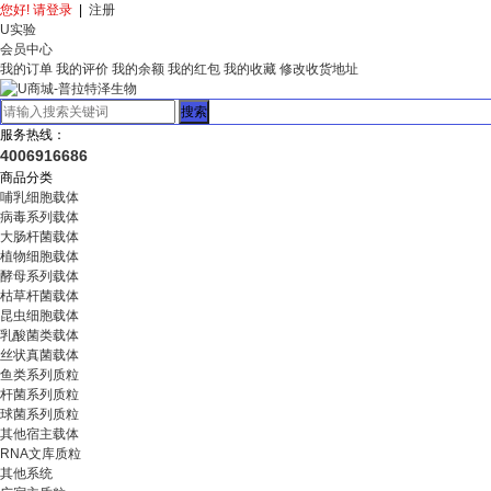
您好! 请登录
|
注册
U实验
会员中心
我的订单
我的评价
我的余额
我的红包
我的收藏
修改收货地址
搜索
服务热线：
4006916686
商品分类
哺乳细胞载体
病毒系列载体
大肠杆菌载体
植物细胞载体
酵母系列载体
枯草杆菌载体
昆虫细胞载体
乳酸菌类载体
丝状真菌载体
鱼类系列质粒
杆菌系列质粒
球菌系列质粒
其他宿主载体
RNA文库质粒
其他系统