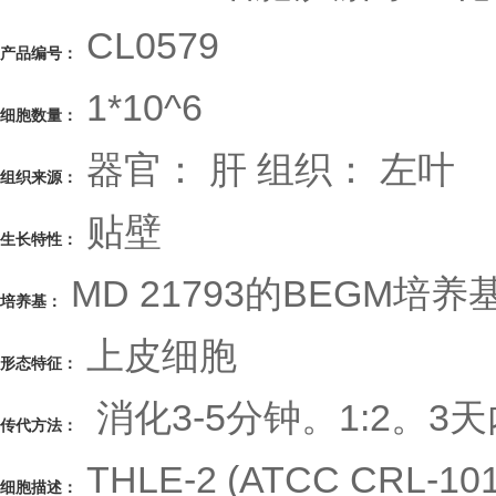
CL0579
产品编号：
1*10^6
细胞数量：
器官： 肝 组织： 左叶
组织来源：
贴壁
生长特性：
MD 21793的BEGM培养
培养基：
上皮细胞
形态特征：
消化3-5分钟。1:2。3
传代方法：
THLE-2 (ATCC CRL-101
细胞描述：