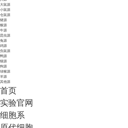
大鼠源
小鼠源
仓鼠源
猪源
猴源
牛源
昆虫源
兔源
鸡源
负鼠源
鸭源
猫源
狗源
绿猴源
羊源
其他源
首页
实验官网
细胞系
原代细胞