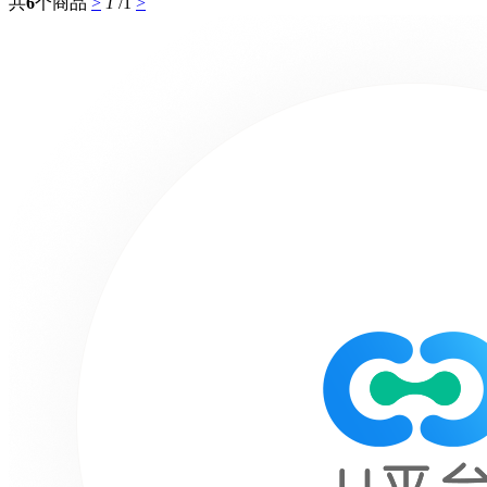
共
6
个商品
>
1
/1
>