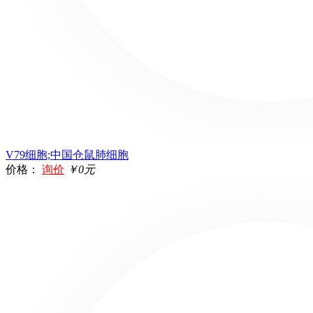
V79细胞;中国仓鼠肺细胞
价格：
询价
￥0元