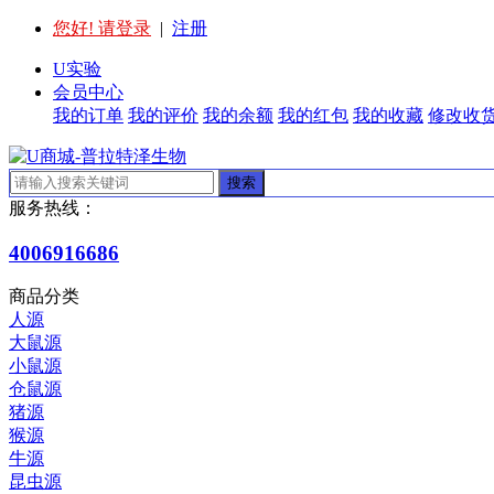
您好! 请登录
|
注册
U实验
会员中心
我的订单
我的评价
我的余额
我的红包
我的收藏
修改收
搜索
服务热线：
4006916686
商品分类
人源
大鼠源
小鼠源
仓鼠源
猪源
猴源
牛源
昆虫源