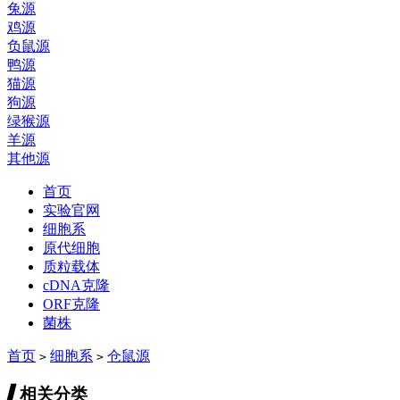
兔源
鸡源
负鼠源
鸭源
猫源
狗源
绿猴源
羊源
其他源
首页
实验官网
细胞系
原代细胞
质粒载体
cDNA克隆
ORF克隆
菌株
首页
细胞系
仓鼠源
>
>
▍
相关分类