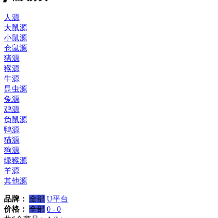
人源
大鼠源
小鼠源
仓鼠源
猪源
猴源
牛源
昆虫源
兔源
鸡源
负鼠源
鸭源
猫源
狗源
绿猴源
羊源
其他源
品牌：
全部
U平台
价格：
全部
0 - 0