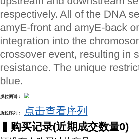
respectively. All of the DNA 
amyE-front and amyE-back or 
integration into the chromosom
crossover event, resulting in 
resistance. The unique restric
blue.
质粒图谱：
点击查看序列
质粒序列：
▍
购买记录
(近期成交数量
0
)