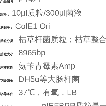
产品编号：
10μl质粒/300μl菌液
规格：
ColE1 Ori
复制子：
枯草杆菌质粒；枯草整
质粒分类：
8965bp
质粒大小：
氨苄青霉素Amp
原核抗性：
DH5α等大肠杆菌
克隆菌株：
37℃，有氧，LB
培养条件：
pIEFBPR质粒是