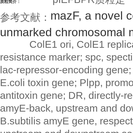
质粒简介：
mazF, a novel c
参考文献：
unmarked chromosomal man
ColE1 ori, ColE1 replicatio
resistance marker; spc, spect
lac-repressor-encoding gene;
E.coli toxin gene; Plpp, promo
antitoxin gene; DR, directly-
amyE-back, upstream and do
B.subtilis amyE gene, respecti
upstream and downstream sequ