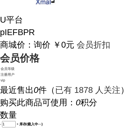
U平台
pIEFBPR
商城价：
询价
￥0元
会员折扣
会员价格
会员等级
注册用户
vip
最近售出
0
件
（
已有 1878 人关注
）
购买此商品可使用：
0
积分
数量
-
+
库存(
载入中···
)